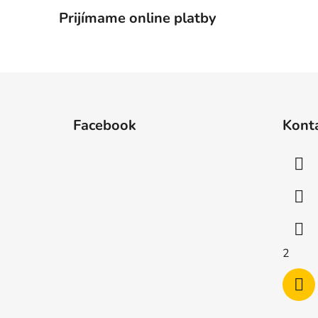
Prijímame online platby
Z
á
Facebook
Kont
p
ä
t
i
e
2