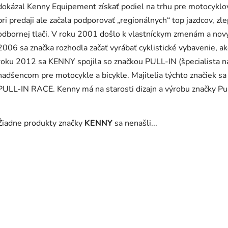
dokázal Kenny Equipement získať
podiel
na trhu pre motocyklo
pri
predaji
a
le
začala podporovať „regionálnych“ top jazdcov, zl
odbornej tlači. V roku 2001
došlo k vlastníckym zmenám a nový
2006 sa
značka rozhodla začať vyrábať cyklistické vybavenie,
ak
roku 2012 sa
KENNY spojila so
značk
ou
PULL-IN (špecialista n
nadšencom pre motocykle a bicykle.
Majitelia týchto značiek sa
PULL-IN RACE. Kenny
má
na starosti dizajn a výrobu značky Pu
Žiadne produkty značky
KENNY
sa nenašli...