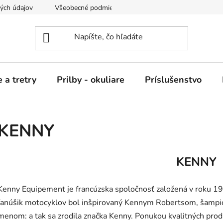
ých údajov
Všeobecné podmienky nájmu
 a tretry
Prilby - okuliare
Príslušenstvo
KENNY
KENNY
Kenny Equipement je francúzska spoločnosť založená v roku 
anúšik motocyklov bol inšpirovaný Kennym Robertsom, šampió
menom:
a tak sa
z
rodila
značka
Kenny.
P
onukou kvalitných prod