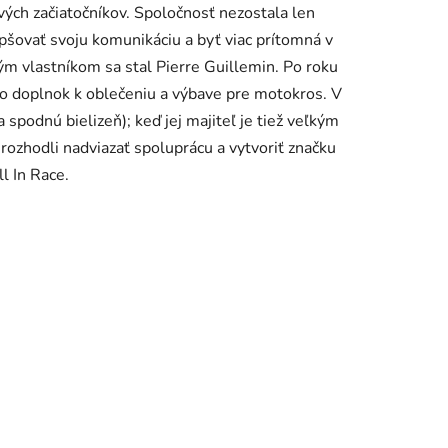
vých začiatočníkov. Spoločnosť nezostala len
epšovať svoju komunikáciu a byť viac prítomná v
m vlastníkom sa stal Pierre Guillemin. Po roku
o
dopln
o
k k
oblečeniu a výbave pre motokros.
V
a spodnú bielizeň);
keď jej majiteľ je
tiež veľkým
rozhodli nadviazať spoluprácu a vytvoriť značku
ll In Race.