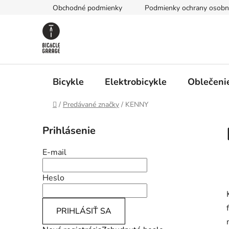
Prejsť
Obchodné podmienky
Podmienky ochrany osobn
na
obsah
Bicykle
Elektrobicykle
Oblečenie
Domov
/
Predávané značky
/
KENNY
B
Prihlásenie
o
č
E-mail
n
ý
Heslo
p
a
f
PRIHLÁSIŤ SA
n
e