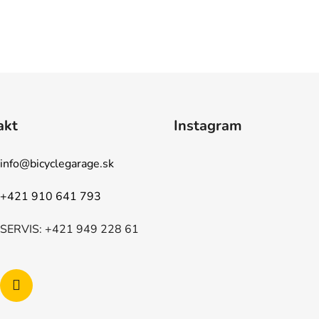
akt
Instagram
info
@
bicyclegarage.sk
+421 910 641 793
SERVIS: +421 949 228 61