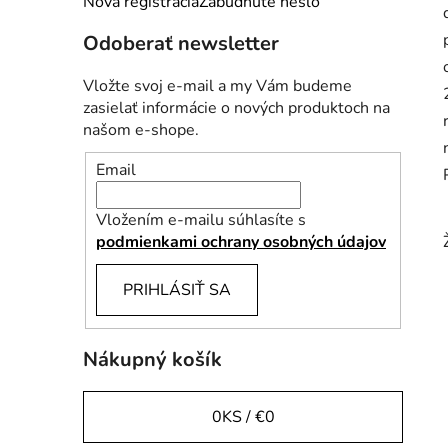
Nová registrácia
Zabudnuté heslo
l
Odoberať newsletter
Vložte svoj e-mail a my Vám budeme
zasielať informácie o nových produktoch na
našom e-shope.
Email
Vložením e-mailu súhlasíte s
podmienkami ochrany osobných údajov
PRIHLÁSIŤ SA
Nákupný košík
0
KS /
€0