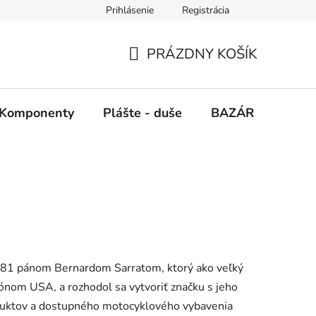
Prihlásenie
Registrácia
PRÁZDNY KOŠÍK
NÁKUPNÝ
KOŠÍK
Komponenty
Plášte - duše
BAZÁR
SERV
1981 pánom Bernardom Sarratom,
ktorý ako veľký
nom USA, a rozhodol sa vytvoriť značku s jeho
uktov a
dostupného
motocyklového vybavenia