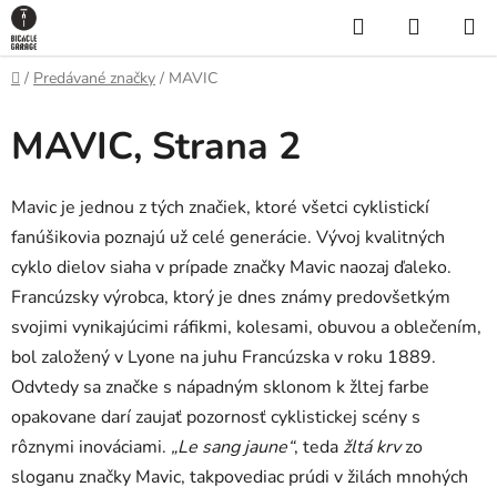
Prejsť
Hľadať
NÁKUP
na
KOŠÍK
obsah
Domov
/
Predávané značky
/
MAVIC
MAVIC
, Strana 2
Mavic je jednou z tých značiek, ktoré všetci cyklistickí
fanúšikovia poznajú už celé generácie. Vývoj kvalitných
cyklo dielov siaha v prípade značky Mavic naozaj ďaleko.
Francúzsky výrobca, ktorý je dnes známy predovšetkým
svojimi vynikajúcimi ráfikmi, kolesami, obuvou a oblečením,
bol založený v Lyone na juhu Francúzska v roku 1889.
Odvtedy sa značke s nápadným sklonom k žltej farbe
opakovane darí zaujať pozornosť cyklistickej scény s
rôznymi inováciami.
„Le sang jaune“
, teda
žltá krv
zo
sloganu značky Mavic, takpovediac prúdi v žilách mnohých