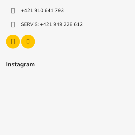
ý
+421 910 641 793
p
i
SERVIS: +421 949 228 612
s
u
Instagram