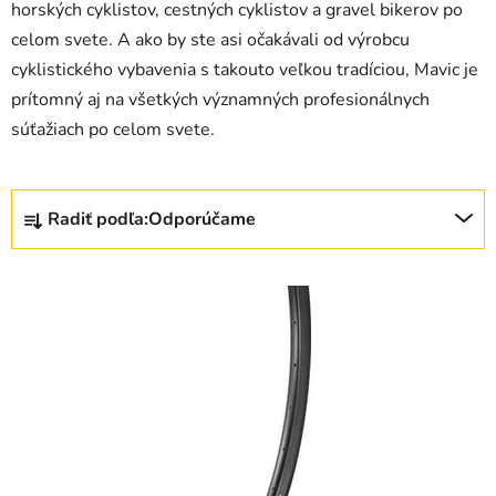
horských cyklistov, cestných cyklistov a gravel bikerov po
celom svete. A ako by ste asi očakávali od výrobcu
cyklistického vybavenia s takouto veľkou tradíciou, Mavic je
prítomný aj na všetkých významných profesionálnych
súťažiach po celom svete.
R
Radiť podľa:
Odporúčame
a
d
V
e
ý
n
p
i
i
e
s
p
p
r
r
o
o
d