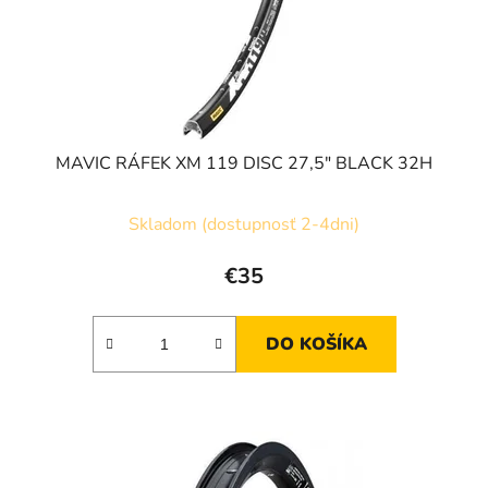
d
u
u
k
k
t
t
o
o
v
v
MAVIC RÁFEK XM 119 DISC 27,5" BLACK 32H
Skladom (dostupnosť 2-4dni)
€35
DO KOŠÍKA