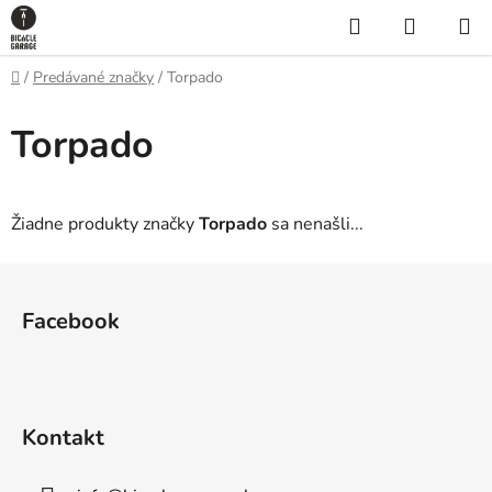
Prejsť
Hľadať
NÁKUP
na
KOŠÍK
obsah
Domov
/
Predávané značky
/
Torpado
Torpado
Žiadne produkty značky
Torpado
sa nenašli...
Z
á
Facebook
p
ä
t
i
Kontakt
e