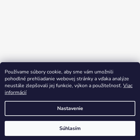
Používame súbory cookie, aby sme vám umožnili
pohodlné prehliadanie webovej stránky a vďaka analýze
neustále zlepšovali jej funkcie, výkon a použiteľnosť.
Viac
informácií
Nastavenie
Vytvoril Shoptet
Súhlasím
Copyright 2026
bicyclegarage.sk
. Všetky práva
vyhradené.