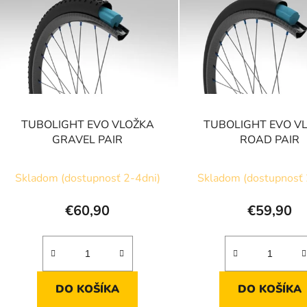
p
s
p
r
o
d
TUBOLIGHT EVO VLOŽKA
TUBOLIGHT EVO V
u
GRAVEL PAIR
ROAD PAIR
k
t
Skladom (dostupnosť 2-4dni)
Skladom (dostupnosť 
o
v
€60,90
€59,90
DO KOŠÍKA
DO KOŠÍKA