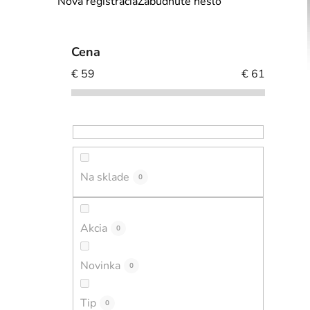
Nová registrácia
Zabudnuté heslo
l
i
Cena
€
59
€
61
Na sklade
0
Akcia
0
Novinka
0
Tip
0