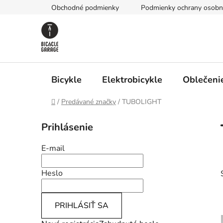
Prejsť
Obchodné podmienky
Podmienky ochrany osobn
na
obsah
Bicykle
Elektrobicykle
Oblečenie
Domov
/
Predávané značky
/
TUBOLIGHT
B
Prihlásenie
o
č
E-mail
n
ý
Heslo
p
a
PRIHLÁSIŤ SA
n
e