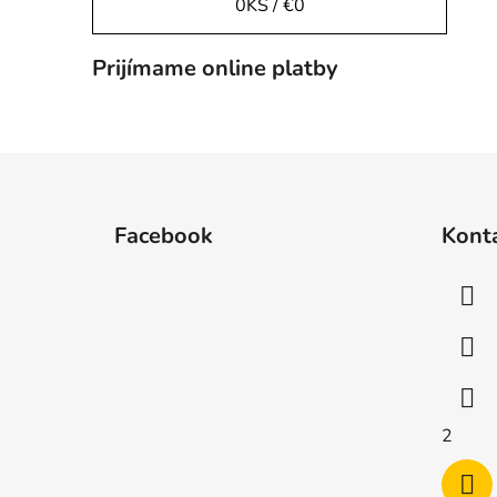
0
KS /
€0
Prijímame online platby
Z
á
Facebook
Kont
p
ä
t
i
e
2