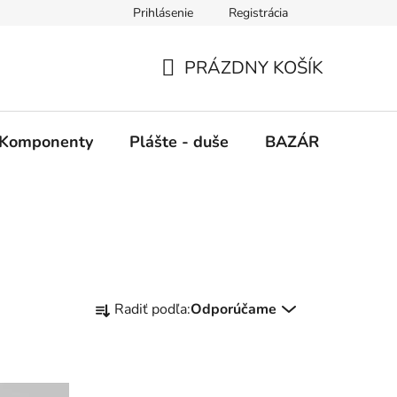
Prihlásenie
Registrácia
PRÁZDNY KOŠÍK
NÁKUPNÝ
KOŠÍK
Komponenty
Plášte - duše
BAZÁR
SERV
R
Radiť podľa:
Odporúčame
a
d
e
n