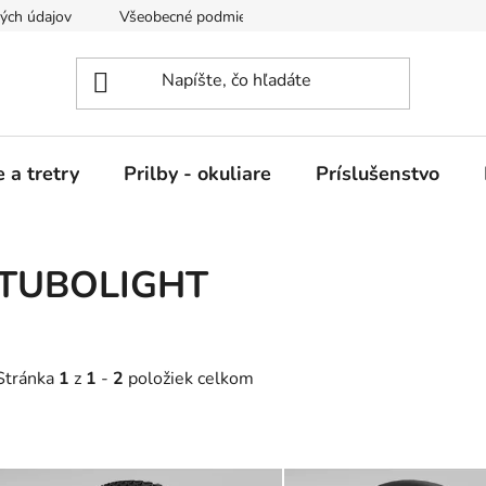
ých údajov
Všeobecné podmienky nájmu
 a tretry
Prilby - okuliare
Príslušenstvo
TUBOLIGHT
Stránka
1
z
1
-
2
položiek celkom
V
ý