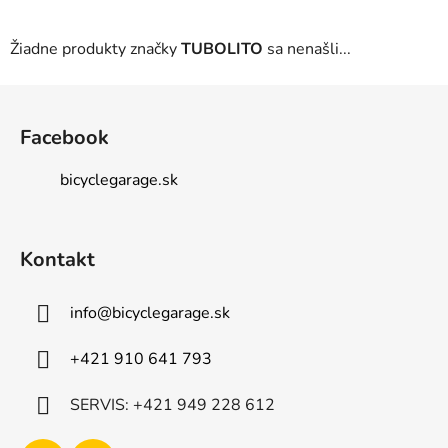
Žiadne produkty značky
TUBOLITO
sa nenašli...
Z
á
Facebook
p
ä
bicyclegarage.sk
t
i
e
Kontakt
info
@
bicyclegarage.sk
+421 910 641 793
SERVIS: +421 949 228 612