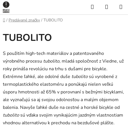
Prejsť
Hľadať
NÁKUP
na
KOŠÍK
obsah
Domov
/
Predávané značky
/
TUBOLITO
TUBOLITO
S použitím high-tech materiálov a patentovaného
výrobného procesu
tubolito
, mladá spoločnosť z Viedne, už
roky prináša revolúciu na trhu s dušami pre bicykle.
Extrémne ľahké, ale odolné duše
tubolito
sú vyrobené z
termoplastického elastoméru a ponúkajú nielen veľkú
úsporu hmotnosti až 65% v porovnaní s bežnými bicyklami,
ale vyznačujú sa aj svojou odolnosťou a malým objemom
balenia. Navyše ľahké duše na cestné a horské bicykle od
tubolito
sú vďaka svojim vynikajúcim jazdným vlastnostiam
vhodnou alternatívou k prechodu na bezdušové plášte.