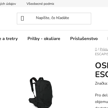
ých údajov
Všeobecné podmienky nájmu
 a tretry
Prilby - okuliare
Príslušenstvo
Domov
/
Prísl
ESCAPI
OS
ES
Značka
Pro del
objemu 