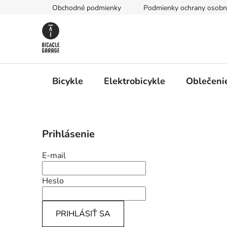
Prejsť
Obchodné podmienky
Podmienky ochrany osobn
na
obsah
Bicykle
Elektrobicykle
Oblečenie
B
Prihlásenie
o
č
E-mail
n
ý
Heslo
p
a
PRIHLÁSIŤ SA
n