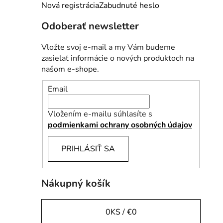
e
Nová registrácia
Zabudnuté heslo
l
Odoberať newsletter
Vložte svoj e-mail a my Vám budeme
zasielať informácie o nových produktoch na
našom e-shope.
Email
Vložením e-mailu súhlasíte s
podmienkami ochrany osobných údajov
PRIHLÁSIŤ SA
Nákupný košík
0
KS /
€0