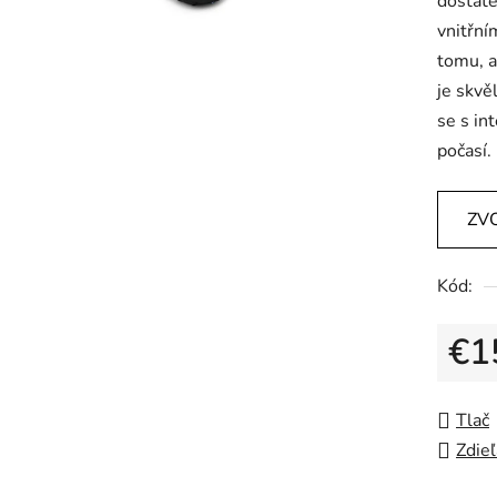
dostate
vnitřní
tomu, a
je skvě
se s in
počasí.
ZV
Kód:
€1
Jedno
Tlač
Zdieľ