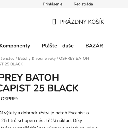
Prihlásenie
Registrácia
PRÁZDNY KOŠÍK
NÁKUPNÝ
KOŠÍK
Komponenty
Plášte - duše
BAZÁR
SERV
ušenstvo
/
Batohy & vodné vaky
/
OSPREY BATOH
ST 25 BLACK
PREY BATOH
CAPIST 25 BLACK
:
OSPREY
ší výlety a dobrodružství je batoh Escapist o
25 litrů schopen nést těžší náklad. Díky