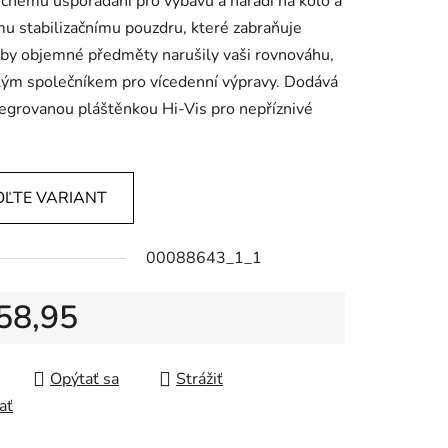
čnému uspořádání pro výbavu a nářadí na kolo a
mu stabilizačnímu pouzdru, které zabraňuje
by objemné předměty narušily vaši rovnováhu,
lým společníkem pro vícedenní výpravy. Dodává
tegrovanou pláštěnkou Hi-Vis pro nepříznivé
OĽTE VARIANT
00088643_1_1
58,95
tková cena:
Opýtať sa
Strážiť
ať