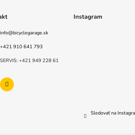
akt
Instagram
info
@
bicyclegarage.sk
+421 910 641 793
SERVIS: +421 949 228 61
Sledovať na Instag