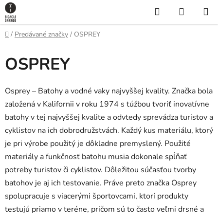
Prejsť
Hľadať
NÁKUP
na
KOŠÍK
obsah
Domov
/
Predávané značky
/
OSPREY
OSPREY
Osprey – Batohy a vodné vaky najvyššej kvality. Značka bola
založená v Kalifornii v roku 1974 s túžbou tvoriť inovatívne
batohy v tej najvyššej kvalite a odvtedy sprevádza turistov a
cyklistov na ich dobrodružstvách. Každý kus materiálu, ktorý
je pri výrobe použitý je dôkladne premyslený. Použité
materiály a funkčnosť batohu musia dokonale spĺňať
potreby turistov či cyklistov. Dôležitou súčasťou tvorby
batohov je aj ich testovanie. Práve preto značka Osprey
spolupracuje s viacerými športovcami, ktorí produkty
testujú priamo v teréne, pričom sú to často veľmi drsné a