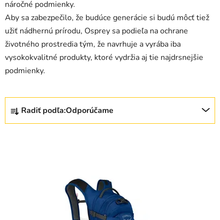
náročné podmienky.
Aby sa zabezpečilo, že budúce generácie si budú môcť tiež
užiť nádhernú prírodu, Osprey sa podieľa na ochrane
životného prostredia tým, že navrhuje a vyrába iba
vysokokvalitné produkty, ktoré vydržia aj tie najdrsnejšie
podmienky.
R
Radiť podľa:
Odporúčame
a
d
V
e
ý
n
p
i
i
e
s
p
p
r
r
o