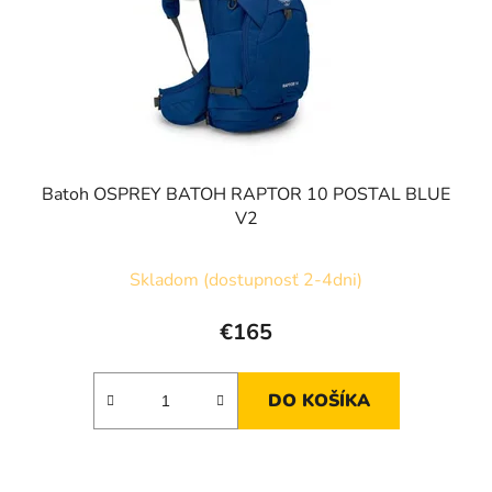
o
d
d
u
u
k
k
t
t
o
o
v
v
Batoh OSPREY BATOH RAPTOR 10 POSTAL BLUE
V2
Skladom (dostupnosť 2-4dni)
€165
DO KOŠÍKA