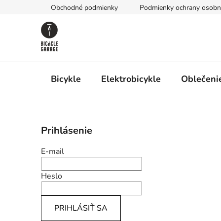
Prejsť
Obchodné podmienky
Podmienky ochrany osobn
na
obsah
Bicykle
Elektrobicykle
Oblečenie
B
Prihlásenie
o
č
E-mail
n
ý
Heslo
p
a
PRIHLÁSIŤ SA
n