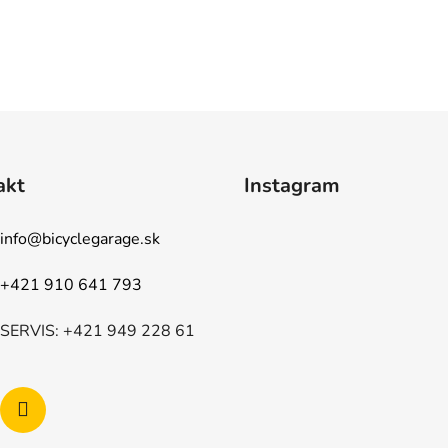
akt
Instagram
info
@
bicyclegarage.sk
+421 910 641 793
SERVIS: +421 949 228 61