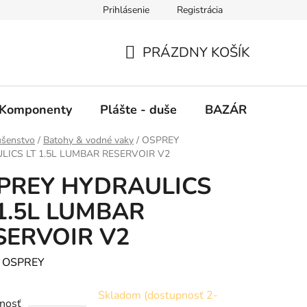
Prihlásenie
Registrácia
PRÁZDNY KOŠÍK
NÁKUPNÝ
KOŠÍK
Komponenty
Plášte - duše
BAZÁR
SERV
ušenstvo
/
Batohy & vodné vaky
/
OSPREY
LICS LT 1.5L LUMBAR RESERVOIR V2
PREY HYDRAULICS
 1.5L LUMBAR
SERVOIR V2
:
OSPREY
Skladom (dostupnosť 2-
nosť