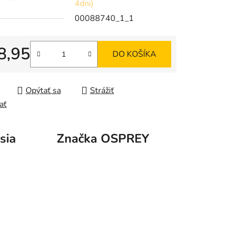
4dni)
00088740_1_1
8,95
DO KOŠÍKA
tková cena:
Opýtať sa
Strážiť
ať
sia
Značka
OSPREY