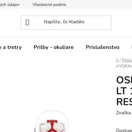
ých údajov
Všeobecné podmienky nájmu
 a tretry
Prilby - okuliare
Príslušenstvo
Domov
/
Prísl
HYDRAU
OS
LT
RE
Značka
Dostup