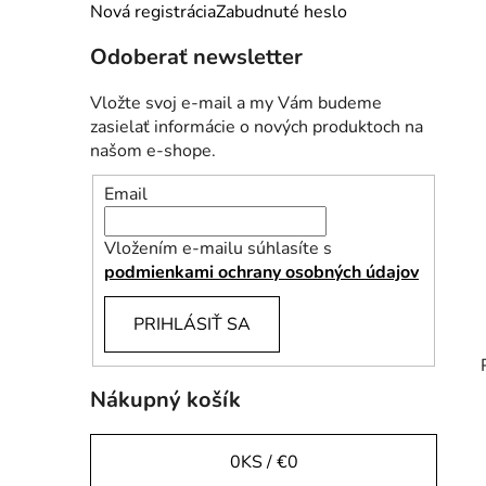
e
Nová registrácia
Zabudnuté heslo
l
Odoberať newsletter
Vložte svoj e-mail a my Vám budeme
zasielať informácie o nových produktoch na
našom e-shope.
Email
Vložením e-mailu súhlasíte s
podmienkami ochrany osobných údajov
PRIHLÁSIŤ SA
Nákupný košík
0
KS /
€0