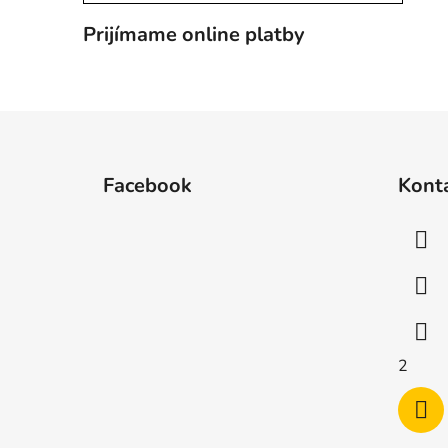
Prijímame online platby
Z
á
Facebook
Kont
p
ä
t
i
e
2